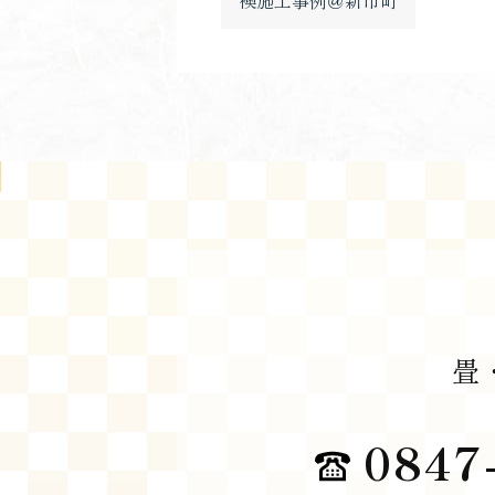
襖施工事例＠新市町
畳
0847-