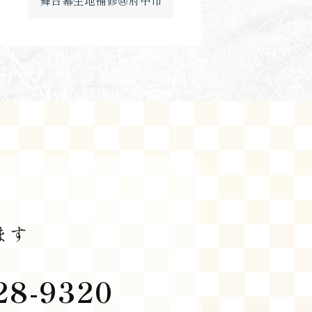
舞台幕生地補修＠府中市
ます
28-9320