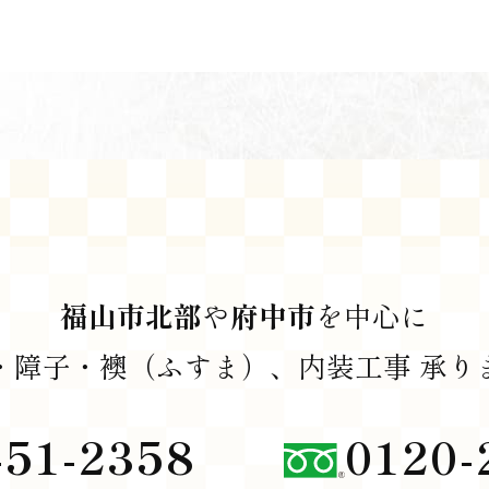
福山市北部
や
府中市
を中心に
・障子・襖（ふすま）、内装工事
承り
51-2358
0120-