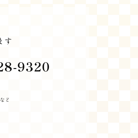
ます
28-9320
など