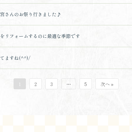
宮さんのお祭り行きました♪
をリフォームするのに最適な季節です
ますね(^^)/
1
2
3
…
5
次へ »